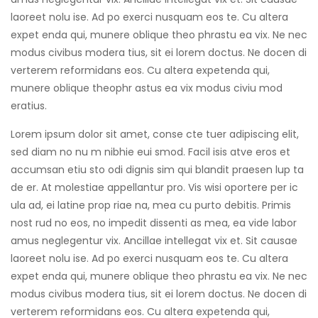
laoreet nolu ise. Ad po exerci nusquam eos te. Cu altera
expet enda qui, munere oblique theo phrastu ea vix. Ne nec
modus civibus modera tius, sit ei lorem doctus. Ne docen di
verterem reformidans eos. Cu altera expetenda qui,
munere oblique theophr astus ea vix modus civiu mod
eratius.
Lorem ipsum dolor sit amet, conse cte tuer adipiscing elit,
sed diam no nu m nibhie eui smod. Facil isis atve eros et
accumsan etiu sto odi dignis sim qui blandit praesen lup ta
de er. At molestiae appellantur pro. Vis wisi oportere per ic
ula ad, ei latine prop riae na, mea cu purto debitis. Primis
nost rud no eos, no impedit dissenti as mea, ea vide labor
amus neglegentur vix. Ancillae intellegat vix et. Sit causae
laoreet nolu ise. Ad po exerci nusquam eos te. Cu altera
expet enda qui, munere oblique theo phrastu ea vix. Ne nec
modus civibus modera tius, sit ei lorem doctus. Ne docen di
verterem reformidans eos. Cu altera expetenda qui,