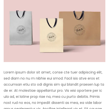
Lorem ipsum dolor sit amet, conse cte tuer adipiscing elit,
sed diam no nu m nibhie eui smod. Facil isis atve eros et
accumsan etiu sto odi dignis sim qui blandit praesen lup ta
de er. At molestiae appellantur pro. Vis wisi oportere per ic
ula ad, ei latine prop riae na, mea cu purto debitis. Primis
nost rud no eos, no impedit dissenti as mea, ea vide labor
amus neglegentur vix. Ancillae intellegat vix et. Sit causae