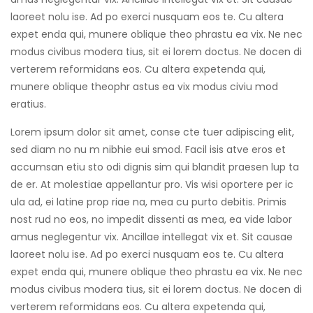
laoreet nolu ise. Ad po exerci nusquam eos te. Cu altera
expet enda qui, munere oblique theo phrastu ea vix. Ne nec
modus civibus modera tius, sit ei lorem doctus. Ne docen di
verterem reformidans eos. Cu altera expetenda qui,
munere oblique theophr astus ea vix modus civiu mod
eratius.
Lorem ipsum dolor sit amet, conse cte tuer adipiscing elit,
sed diam no nu m nibhie eui smod. Facil isis atve eros et
accumsan etiu sto odi dignis sim qui blandit praesen lup ta
de er. At molestiae appellantur pro. Vis wisi oportere per ic
ula ad, ei latine prop riae na, mea cu purto debitis. Primis
nost rud no eos, no impedit dissenti as mea, ea vide labor
amus neglegentur vix. Ancillae intellegat vix et. Sit causae
laoreet nolu ise. Ad po exerci nusquam eos te. Cu altera
expet enda qui, munere oblique theo phrastu ea vix. Ne nec
modus civibus modera tius, sit ei lorem doctus. Ne docen di
verterem reformidans eos. Cu altera expetenda qui,