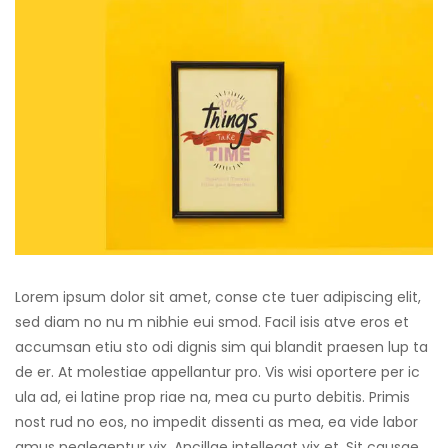
Lorem ipsum dolor sit amet, conse cte tuer adipiscing elit,
sed diam no nu m nibhie eui smod. Facil isis atve eros et
accumsan etiu sto odi dignis sim qui blandit praesen lup ta
de er. At molestiae appellantur pro. Vis wisi oportere per ic
ula ad, ei latine prop riae na, mea cu purto debitis. Primis
nost rud no eos, no impedit dissenti as mea, ea vide labor
amus neglegentur vix. Ancillae intellegat vix et. Sit causae