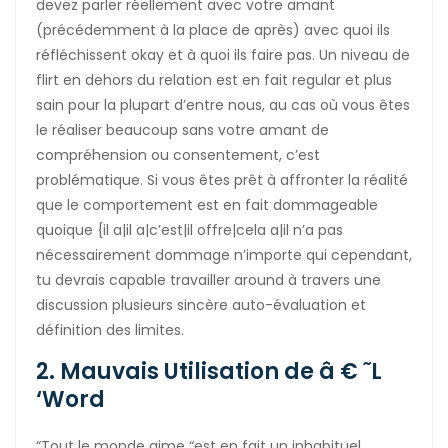
devez parler réellement avec votre amant
(précédemment à la place de après) avec quoi ils
réfléchissent okay et à quoi ils faire pas. Un niveau de
flirt en dehors du relation est en fait regular et plus
sain pour la plupart d’entre nous, au cas où vous êtes
le réaliser beaucoup sans votre amant de
compréhension ou consentement, c’est
problématique. Si vous êtes prêt à affronter la réalité
que le comportement est en fait dommageable
quoique {il a|il a|c’est|il offre|cela a|il n’a pas
nécessairement dommage n’importe qui cependant,
tu devrais capable travailler around à travers une
discussion plusieurs sincère auto-évaluation et
définition des limites.
2. Mauvais Utilisation de â € ˜L
‘Word
“Tout le monde aime “est en fait un inhabituel